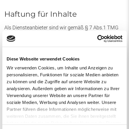
Haftung für Inhalte
Als Diensteanbieter sind wir gemäß § 7 Abs.1 TMG
für eigene Inhalte auf diesen Seiten nach den
allgemeinen Gesetzen verantwortlich. Nach §§ 8 bis
10 TMG sind wir als Diensteanbieter jedoch nicht
Diese Webseite verwendet Cookies
verpflichtet, übermittelte oder gespeicherte fremde
Informationen zu überwachen oder nach Umständen
Wir verwenden Cookies, um Inhalte und Anzeigen zu
personalisieren, Funktionen für soziale Medien anbieten
zu forschen, die auf eine rechtswidrige Tätigkeit
zu können und die Zugriffe auf unsere Website zu
hinweisen. Verpflichtungen zur Entfernung oder
analysieren. Außerdem geben wir Informationen zu Ihrer
Sperrung der Nutzung von Informationen nach den
Verwendung unserer Website an unsere Partner für
allgemeinen Gesetzen bleiben hiervon unberührt. Eine
soziale Medien, Werbung und Analysen weiter. Unsere
diesbezügliche Haftung ist jedoch erst ab dem
Partner führen diese Informationen möglicherweise mit
Zeitpunkt der Kenntnis einer konkreten
weiteren Daten zusammen, die Sie ihnen bereitgestellt
haben oder die sie im Rahmen Ihrer Nutzung der Dienste
Rechtsverletzung möglich. Bei Bekanntwerden von