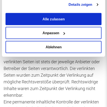
gesammelt haben.
entsprechenden Rechtsverletzungen werden wir
Details zeigen
diese Inhalte umgehend entfernen.
Alle zulassen
Haftung für Links
Anpassen
Unser Angebot enthält Links zu externen Websites
Dritter, auf deren Inhalte wir keinen Einfluss haben.
Ablehnen
Deshalb können wir für diese fremden Inhalte auch
keine Gewähr übernehmen. Für die Inhalte der
verlinkten Seiten ist stets der jeweilige Anbieter oder
Betreiber der Seiten verantwortlich. Die verlinkten
Seiten wurden zum Zeitpunkt der Verlinkung auf
mögliche Rechtsverstöße überprüft. Rechtswidrige
Inhalte waren zum Zeitpunkt der Verlinkung nicht
erkennbar.
Eine permanente inhaltliche Kontrolle der verlinkten